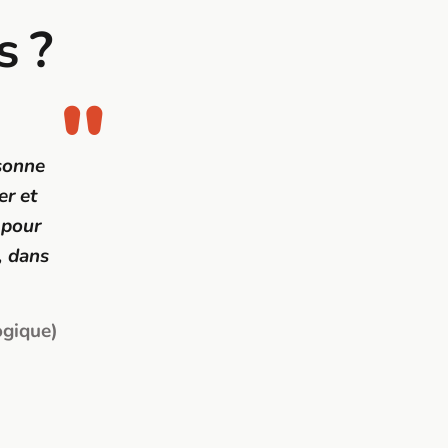
s ?
sonne
er et
 pour
, dans
ogique)