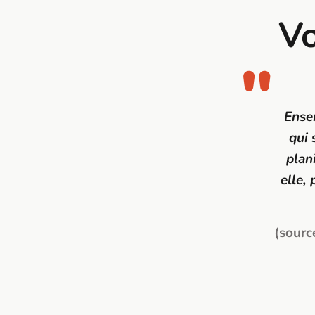
Vo
Ense
qui 
plan
elle,
(sourc